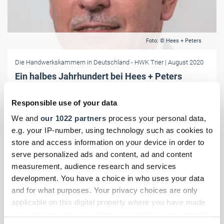
Foto: © Hees + Peters
Die Handwerkskammern in Deutschland
- HWK Trier
| August 2020
Ein halbes Jahrhundert bei Hees + Peters
Die Hees + Peters GmbH in Trier feiert das 50-jährige
Firmenjubiläum von Geschäftsführer Elmar Blasius.
Responsible use of your data
We and
our 1022 partners
process your personal data,
e.g. your IP-number, using technology such as cookies to
store and access information on your device in order to
serve personalized ads and content, ad and content
measurement, audience research and services
development. You have a choice in who uses your data
and for what purposes. Your privacy choices are only
applicable on this digital property where you have made
your choices. You can change or withdraw your consent