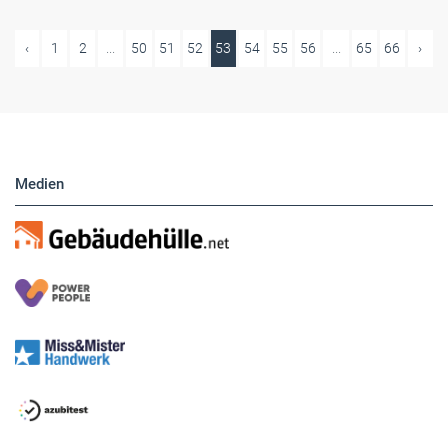
‹
1
2
...
50
51
52
53
54
55
56
...
65
66
›
Medien