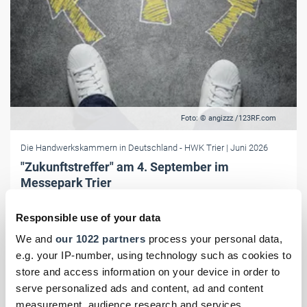
Foto: © angizzz /123RF.com
Die Handwerkskammern in Deutschland
- HWK Trier
| Juni 2026
"Zukunftstreffer" am 4. September im
Messepark Trier
Die Handwerkskammer Trier ruft Handwerksbetriebe auf, sich jetzt
Responsible use of your data
noch für die nächste Berufsbildungsmesse als Aussteller
anzumelden.
We and
our 1022 partners
process your personal data,
e.g. your IP-number, using technology such as cookies to
store and access information on your device in order to
serve personalized ads and content, ad and content
measurement, audience research and services