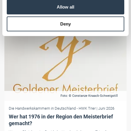
our social media, advertising and analytics partners who
Allow all
may combine it with other information that you’ve
provided to them or that they’ve collected from your use
Deny
of their services.
Weitere Informationen:
Impressum
Datenschutz
Foto: © Constanze Knaack-Schweigstill
Die Handwerkskammern in Deutschland
- HWK Trier
| Juni 2026
Wer hat 1976 in der Region den Meisterbrief
gemacht?