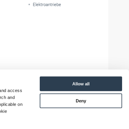
Elektroantriebe
Allow all
 and access
arch and
Deny
plicable on
okie