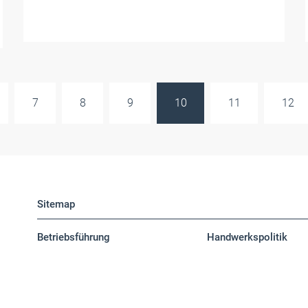
7
8
9
10
11
12
Sitemap
Betriebsführung
Handwerkspolitik