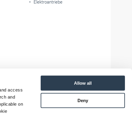
Elektroantriebe
Allow all
 and access
arch and
Deny
plicable on
okie