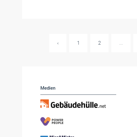
‹
1
2
...
Medien