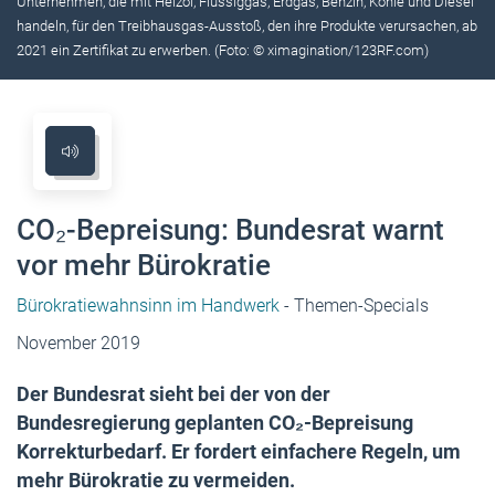
Unternehmen, die mit Heizöl, Flüssiggas, Erdgas, Benzin, Kohle und Diesel
handeln, für den Treibhausgas-Ausstoß, den ihre Produkte verursachen, ab
2021 ein Zertifikat zu erwerben. (Foto: © ximagination/123RF.com)
CO₂-Bepreisung: Bundesrat warnt
vor mehr Bürokratie
Bürokratiewahnsinn im Handwerk
- Themen-Specials
November 2019
Der Bundesrat sieht bei der von der
Bundesregierung geplanten CO₂-Bepreisung
Korrekturbedarf. Er fordert einfachere Regeln, um
mehr Bürokratie zu vermeiden.