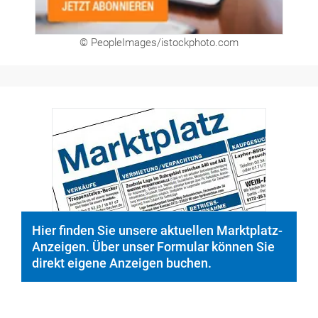
© PeopleImages/istockphoto.com