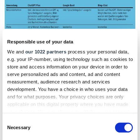
Responsible use of your data
We and
our 1022 partners
process your personal data,
e.g. your IP-number, using technology such as cookies to
store and access information on your device in order to
serve personalized ads and content, ad and content
measurement, audience research and services
Foto: © Thomas Busch
development. You have a choice in who uses your data
and for what purposes. Your privacy choices are only
ChatGPT: Bessere Texte mit der
applicable on this digital property where you have made
CIDI-Methode
your choices. You can change or withdraw your consent
any time from the Cookie Declaration or by clicking on
Consent
Der KI-Spezialist
Gianluca Mauro
entwickelte ein Konzept
the Privacy trigger icon.
Necessary
Selection
für bessere Antworten von ChatGPT: die
CIDI-Methode
. Die
vier Buchstaben stehen für Bausteine, mit denen die