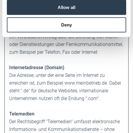
our social media, advertising and analytics partners who
bezeichnet den Austausch digitaler Nachrichten über
Allow all
may combine it with other information that you’ve
das Internet.
provided to them or that they’ve collected from your use
Deny
of their services.
Fernabsatzgeschäft
Weitere Informationen:
Impressum
Datenschutz
Ein Verbrauchervertrag über die Lieferung von Waren
oder Dienstleistungen über Fernkommunikationsmittel,
zum Beispiel per Telefon, Fax oder Internet.
Internetadresse (Domain)
Die Adresse, unter der eine Seite im Internet zu
erreichen ist, zum Beispiel www.meinbetrieb.de. Dabei
steht ".de" für deutsche Websites, internationale
Unternehmen nutzen oft die Endung ".com".
Telemedien
Der Rechtsbegriff "Telemedien" umfasst elektronische
Informations- und Kommunikationsdienste – ohne