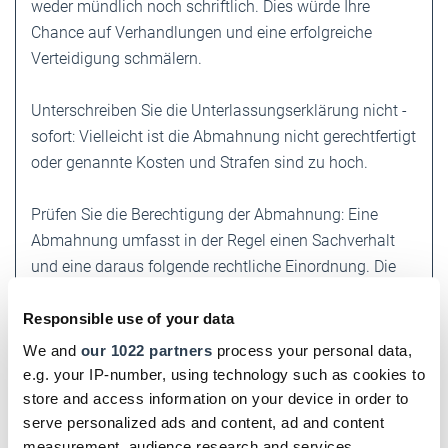
weder mündlich noch schriftlich. Dies würde Ihre
Chance auf Verhandlungen und eine erfolgreiche
Verteidigung schmälern.
Unterschreiben Sie die ­Unterlassungserklärung nicht ­
sofort: Vielleicht ist die Abmahnung nicht gerechtfertigt
oder genannte Kosten und Strafen sind zu hoch.
Prüfen Sie die Berechtigung der ­Abmahnung: Eine
Abmahnung umfasst in der Regel einen Sachverhalt
und eine daraus folgende rechtliche Einordnung. Die
Beratung durch einen Anwalt, zum Beispiel aus den
Bereichen gewerblicher Rechtsschutz oder IT-Recht, ist
Responsible use of your data
deshalb in den meisten Fällen ratsam und bringt mehr
We and
our 1022 partners
process your personal data,
Rechtssicherheit.
e.g. your IP-number, using technology such as cookies to
store and access information on your device in order to
Verhandeln Sie die Höhe der ­Abmahnkosten:
serve personalized ads and content, ad and content
measurement, audience research and services