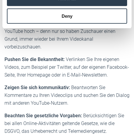
may combine it with other information that you’ve
nicht sind. Und bleiben Sie bei allen Aussagen ehrlich – das
provided to them or that they’ve collected from your use
Internet vergisst nichts!
Deny
of their services.
Planen Sie Updates:
Laden Sie regelmäßig neue Inhalte bei
Weitere Informationen:
Impressum
Datenschutz
YouTube hoch – denn nur so haben Zuschauer einen
Grund, immer wieder bei Ihrem Videokanal
vorbeizuschauen.
Pushen Sie die Bekanntheit:
Verlinken Sie Ihre eigenen
Videos, zum Beispiel per Twitter, auf der eigenen Facebook-
Seite, Ihrer Homepage oder in E-Mail-Newslettern.
Zeigen Sie sich kommunikativ:
Beantworten Sie
Kommentare zu Ihren Videoclips und suchen Sie den Dialog
mit anderen YouTube-Nutzern.
Beachten Sie gesetzliche Vorgaben:
Berücksichtigen Sie
bei allen Online-Aktivitäten geltende Gesetze, wie die
DSGVO, das Urheberrecht und Telemediengesetz.