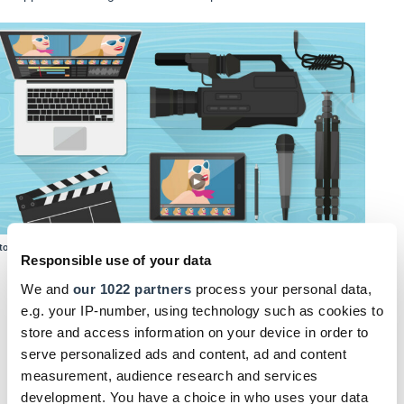
to: © elenabsl/123RF.com
Responsible use of your data
We and
our 1022 partners
process your personal data,
Erstellen Sie ein Konzept:
Welche Ziele und Zielgruppen
e.g. your IP-number, using technology such as cookies to
wollen Sie ­erreichen?
store and access information on your device in order to
serve personalized ads and content, ad and content
Entwickeln Sie Ideen:
Welche Inhalte bieten sich für Ihre
measurement, audience research and services
Videoclips an? Zum Beispiel: ­Produkte, Dienstleistungen,
development. You have a choice in who uses your data
Projekte, Video­tagebücher oder Porträts?