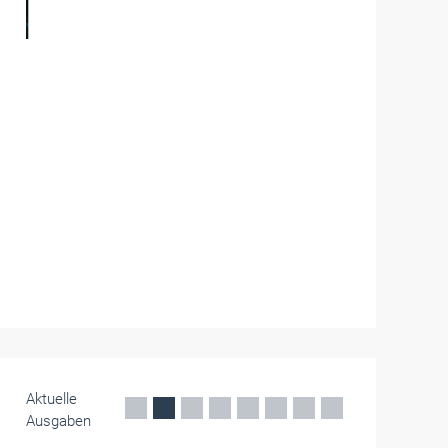
Betriebsführung
Digitalisierung der
Arbeitsbühnenvermietung: Flexibel und
papierlos
Mateco digitalisiert die Arbeitsbühnenvermietung
mit dem Online-Portal mymateco, der App
mateco GO und vollständig papierlosen
Prozessen für effiziente Mietabläufe.
Mai 2026
Aktuelle
Ausgaben