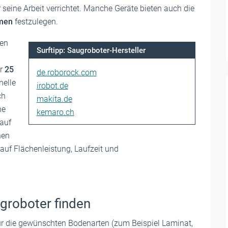
 seine Arbeit verrichtet. Manche Geräte bieten auch die
umen
festzulegen.
gen
Surftipp: Saugroboter-Hersteller
ür
25
de.roborock.com
nelle
irobot.de
ch
makita.de
ne
kemaro.ch
rauf
nen
auf Flächenleistung, Laufzeit und
groboter finden
ür die gewünschten Bodenarten (zum Beispiel Laminat,