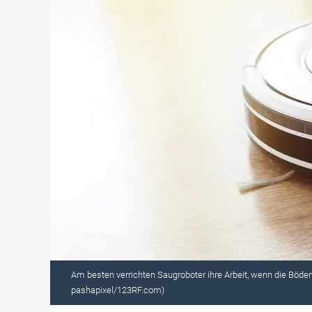
Am besten verrichten Saugroboter ihre Arbeit, wenn die Böden
pashapixel/123RF.com)