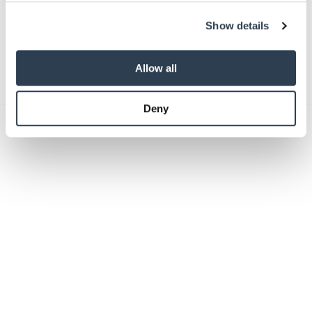
We use cookies to personalise content and ads, to
Show details
provide social media features and to analyse our traffic.
We also share information about your use of our site with
Absenden
our social media, advertising and analytics partners who
Allow all
may combine it with other information that you’ve
provided to them or that they’ve collected from your use
Deny
of their services.
Weitere Informationen:
Impressum
Datenschutz
Das könnte Sie auch interessieren: