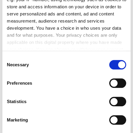
store and access information on your device in order to
Kommentar schreiben
serve personalized ads and content, ad and content
measurement, audience research and services
Name
development. You have a choice in who uses your data
and for what purposes. Your privacy choices are only
applicable on this digital property where you have made
your choices. You can change or withdraw your consent
E-Mail
any time from the Cookie Declaration or by clicking on
Consent
the Privacy trigger icon.
Necessary
Selection
If you allow, we would also like to:
Preferences
Kommentar
Collect information about your geographical location
which can be accurate to within several meters
Identify your device by actively scanning it for
Statistics
specific characteristics (fingerprinting)
Find out more about how your personal data is processed
Bitte geben Sie "Kommentar" rückwärts ein.
Marketing
and set your preferences in the
details section
.