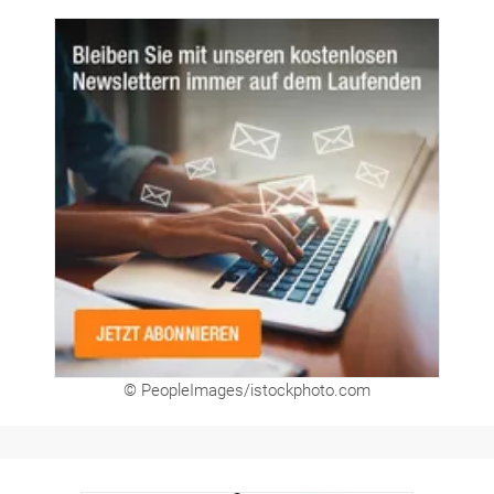
© PeopleImages/istockphoto.com