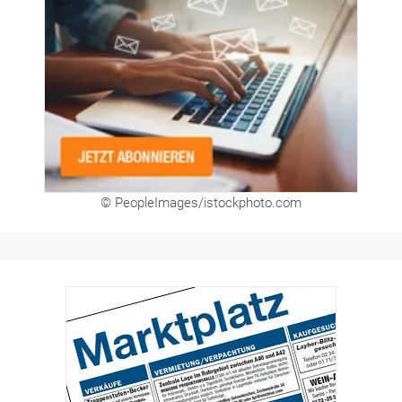
© PeopleImages/istockphoto.com