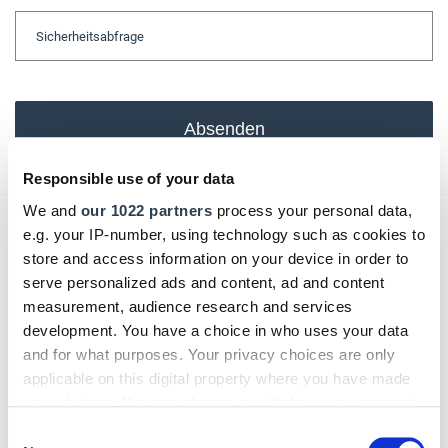
Absenden
Responsible use of your data
We and
our 1022 partners
process your personal data,
e.g. your IP-number, using technology such as cookies to
Das könnte Sie auch interessieren:
store and access information on your device in order to
serve personalized ads and content, ad and content
measurement, audience research and services
development. You have a choice in who uses your data
and for what purposes. Your privacy choices are only
applicable on this digital property where you have made
your choices. You can change or withdraw your consent
any time from the Cookie Declaration or by clicking on
Consent