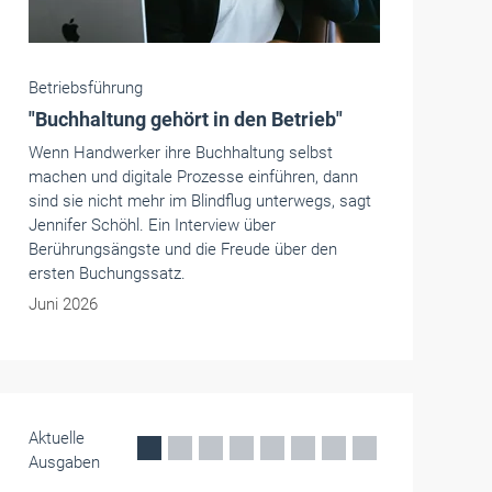
Betriebsführung
Digitalisierung der
Arbeitsbühnenvermietung: Flexibel und
papierlos
Mateco digitalisiert die Arbeitsbühnenvermietung
mit dem Online-Portal mymateco, der App
mateco GO und vollständig papierlosen
Prozessen für effiziente Mietabläufe.
Mai 2026
Aktuelle
Ausgaben