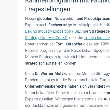
Rahmenprogramm mit Fachvor
Fragestellungen
Neben
globalem Netzwerken und Produktpräsen
Experts auch
Fachvorträge
im Mittelpunkt. Hierfü
Baking Industry Exposition (IBIE)
, die
Strategiebe
Strategy GmbH & Co. KG
, oder die
Tortilla Indust
Unternehmen der
Tortillabranche
diese seit 1989
Rahmenprogramm wird in Kürze bekanntgegeben. 
Munich Strategy zeigt, wie sich Unternehmen schon
strategisch
aufstellen können.
Dazu
Dr. Werner Motyka
, der bei Munich Strateg
Pandemie gibt es für die Backbranche kein Zurück
Unternehmensbereiche haben sich verändert
-v
Vertriebskanälen. Daher freue ich mich, unsere
In
Experts zu teilen. Wir zeigen hier erstmals die
Aus
der Backbranche und geben darauf basierend ko