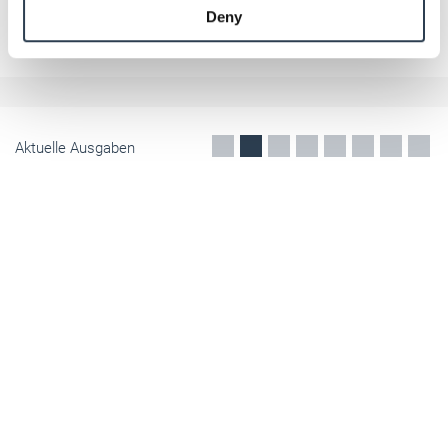
Datev profitiert von der Digitalisierung
Deny
of their services.
Die Datev profitiert von der zunehmenden Digitalisierung. Das
Weitere Informationen:
Impressum
Datenschutz
meldet der Nürnberger IT-Dienstleister. Rückenwind gibt dem
Unternehmen ein Umsatzwachstum von 4,4 Prozent im ersten
Halbjahr 2017.
Juli 2017
Aktuelle Ausgaben