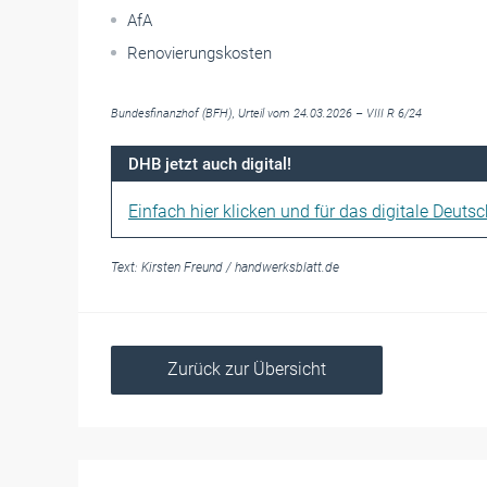
AfA
Renovierungskosten
Bundesfinanzhof (BFH), Urteil vom 24.03.2026 – VIII R 6/24
DHB jetzt auch digital!
Einfach hier klicken und für das digitale Deuts
Text:
Kirsten Freund
/
handwerksblatt.de
Zurück zur Übersicht