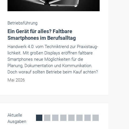
Betriebsführung
Richtsatzschätzungen: Vorteil oder
Nachteil für Betriebe?
Der Bundesfinanzhof rügt Richtsatzschätzungen
in zwei Urteilen – doch Finanzämter machen
weiter. Warum das auch ein Vorteil sein kann.
Und wie die Urteile dennoch helfen.
Mai 2026
Aktuelle
Ausgaben