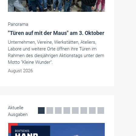
Handwerkspolitik
Handwerk und Mittelstand: Dringender
Handlungsbedarf auf EU-Ebene
In der Vertretung des Freistaats Bayern in
Brüssel hatten der Bayerische Handwerkstag
und der Westdeutsche Handwerkskammertag zu
einer gemeinsamen Veranstaltung geladen. Es
ging um die Sichtbarkeit von Mittelstand und
Handwerk auf EU-Ebene.
Mai 2026
Aktuelle
Ausgaben