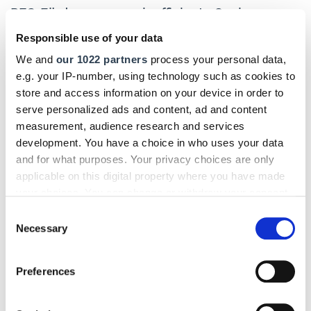
BEG-Förderung energieeffiziente Sanierung
von Wohngebäuden und Nichtwohngebäuden:
Responsible use of your data
We and
our 1022 partners
process your personal data,
– Der zusätzliche Bonus in Höhe von fünf Prozent für die
e.g. your IP-number, using technology such as cookies to
Effizienzhaus-Stufen mit Erneuerbaren Energien Klasse (EE-
store and access information on your device in order to
Klasse) entfällt.
serve personalized ads and content, ad and content
– Für die Sanierung von Wohngebäuden beträgt der
measurement, audience research and services
development. You have a choice in who uses your data
Förderhöchstbetrag einheitlich 150.000 EUR pro
and for what purposes. Your privacy choices are only
Wohneinheit.
applicable on this digital property where you have made
– Die Höhe der Tilgungszuschüsse, die auf den
your choices. You can change or withdraw your consent
Kreditbetrag gewährt werden, wird pauschal jeweils um
any time from the Cookie Declaration or by clicking on
Consent
the Privacy trigger icon.
zehn Prozentpunkte reduziert.
Necessary
Selection
– Die Zuschussförderung für kommunale
If you allow, we would also like to:
Preferences
Gebietskörperschaften wird weitergeführt. Die Höhe der
Collect information about your geographical location
Zuschüsse sinkt ebenfalls um zehn Prozentpunkte bezogen
which can be accurate to within several meters
auf die förderfähigen Gesamtkosten.