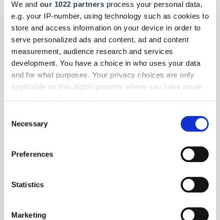
We and
our 1022 partners
process your personal data,
e.g. your IP-number, using technology such as cookies to
store and access information on your device in order to
serve personalized ads and content, ad and content
measurement, audience research and services
development. You have a choice in who uses your data
and for what purposes. Your privacy choices are only
applicable on this digital property where you have made
your choices. You can change or withdraw your consent
any time from the Cookie Declaration or by clicking on
Consent
the Privacy trigger icon.
Necessary
Selection
If you allow, we would also like to:
Foto: © F. ENGEL K/S
Preferences
Collect information about your geographical location
Betriebsführung
| Juli 2026
which can be accurate to within several meters
Rücknahmekonzept für gebrauchte
Identify your device by actively scanning it for
Statistics
Berufskleidung
specific characteristics (fingerprinting)
Find out more about how your personal data is processed
Engel führt eine Rücknahmelösung für gebrauchte Berufs- und
Marketing