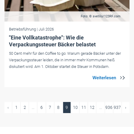
Foto: © svetilo/123RF.com
Betriebsführung
| Juli 2026
"Eine Vollkatastrophe": Wie die
Verpackungssteuer Bäcker belastet
50 Cent mehr für den Coffee to go: Warum gerade Bäcker unter der
Verpackungssteuer leiden, die in immer mehr Kommunen heiß
diskutiert wird. Am 1. Oktober startet die Steuer in Potsdam.
‹
1
2
...
6
7
8
9
10
11
12
...
936
937
›