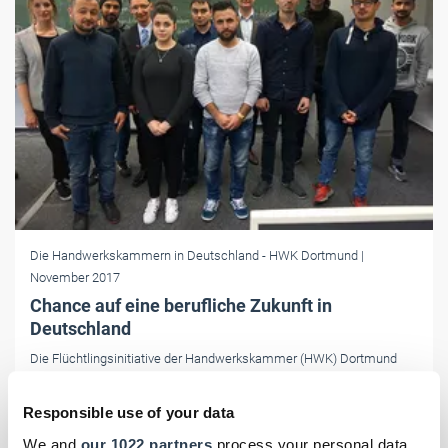
Die Handwerkskammern in Deutschland
- HWK Dortmund
|
November 2017
Chance auf eine berufliche Zukunft in
Deutschland
Die Flüchtlingsinitiative der Handwerkskammer (HWK) Dortmund
geht in eine neue Runde. 18 junge Geflüchtete starteten mit der
Qualifizierungsmaßnahme, die sie auf die Ausbildung vorbereiten
Responsible use of your data
soll.
We and
our 1022 partners
process your personal data,