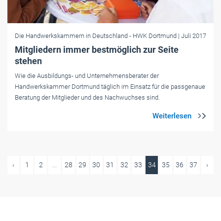
Die Handwerkskammern in Deutschland
- HWK Dortmund
| Juli 2017
Mitgliedern immer bestmöglich zur Seite
stehen
Wie die Ausbildungs- und Unternehmensberater der
Handwerkskammer Dortmund täglich im Einsatz für die passgenaue
Beratung der Mitglieder und des Nachwuchses sind.
‹
1
2
...
28
29
30
31
32
33
34
35
36
37
›