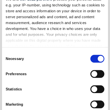
e.g. your IP-number, using technology such as cookies to
store and access information on your device in order to
serve personalized ads and content, ad and content
measurement, audience research and services
development. You have a choice in who uses your data
and for what purposes. Your privacy choices are only
applicable on this digital property where you have made
your choices. You can change or withdraw your consent
any time from the Cookie Declaration or by clicking on
Consent
the Privacy trigger icon.
Necessary
Selection
If you allow, we would also like to:
Preferences
Collect information about your geographical location
which can be accurate to within several meters
Identify your device by actively scanning it for
Statistics
specific characteristics (fingerprinting)
Die Handwerkskammern in Deutschland
- HWK Dortmund
|
November 2017
Find out more about how your personal data is processed
Marketing
and set your preferences in the
details section
.
Prozesse aktiv gestalten und Chancen nutzen