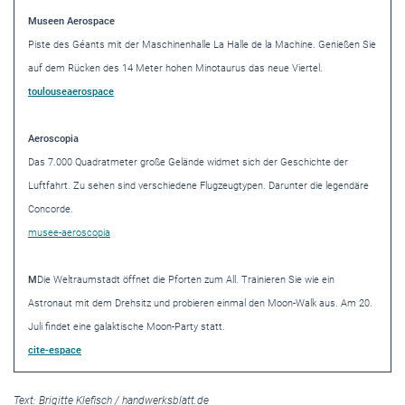
Museen Aerospace
Piste des Géants mit der Maschinenhalle La Halle de la Machine. Genießen Sie
auf dem Rücken des 14 Meter hohen Minotaurus das neue Viertel.
toulouseaerospace
Aeroscopia
Das 7.000 Quadratmeter große Gelände widmet sich der Geschichte der
Luftfahrt. Zu sehen sind verschiedene Flugzeugtypen. Darunter die legendäre
Concorde.
musee-aeroscopia
M
Die Weltraumstadt öffnet die Pforten zum All. Trainieren Sie wie ein
Astronaut mit dem Drehsitz und probieren einmal den Moon-Walk aus. Am 20.
Juli findet eine galaktische Moon-Party statt.
cite-espace
Text:
Brigitte Klefisch
/
handwerksblatt.de