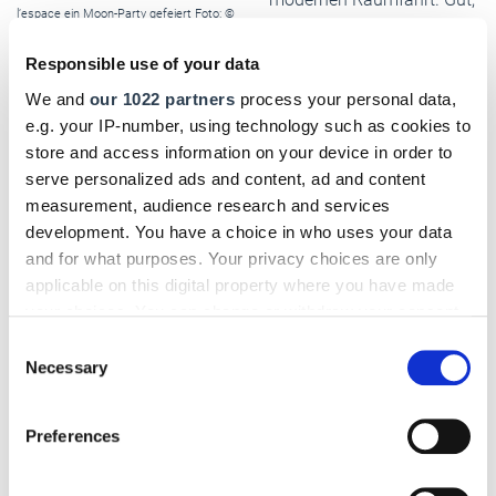
l‘espace ein Moon-Party gefeiert Foto: ©
die Apollo-Rakete wurde
DHB
nicht in Toulouse gebaut.
Responsible use of your data
Für die Toulouser dennoch ein schöner Anlass, das
We and
our 1022 partners
process your personal data,
Jubiläum am 20. Juli mit einer Moon-Party zu feiern. In der
e.g. your IP-number, using technology such as cookies to
Weltraum-Ausstellung
"Cité de l’espace"
gewährt die
store and access information on your device in order to
Sonderschau "LUNE: EPISODE II" einen Rückblick auf die
serve personalized ads and content, ad and content
erste Mondlandung und vermittelt einen Blick auf die
measurement, audience research and services
zukünftigen Projekte des Mondprogramms. Wer mag, kann
development. You have a choice in who uses your data
in einem Simulator gleich auch noch den Moon-Walk üben.
and for what purposes. Your privacy choices are only
applicable on this digital property where you have made
Und wer weiß: Vielleicht ist es schon bald eine Ariane-
your choices. You can change or withdraw your consent
Rakete, die in den Wolken Richtung Mond verschwindet.
any time from the Cookie Declaration or by clicking on
Und die wurde immerhin von der Airbus Group entwickelt.
Consent
the Privacy trigger icon.
Necessary
Selection
toulouse-tourismus.de
If you allow, we would also like to:
Preferences
Collect information about your geographical location
which can be accurate to within several meters