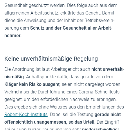
Gesundheit geschützt werden. Dies folge auch aus dem
allge­meinen Arbeits­schutz, erklärte das Gericht. Damit
diene die Anweisung und der Inhalt der Betriebs­ver­ein­
barung dem
Schutz und der Gesundheit aller Arbeit­
nehmer.
Keine unver­hält­nis­mäßige Regelung
Die Anordnung ist laut Arbeitsgericht auch
nicht unver­hält­
nis­mäßig
. Anhalts­punkte dafür, dass gerade von dem
Kläger kein Risiko ausgeht,
seien nicht dargelegt worden.
Vielmehr sei die Durch­führung eines Corona-Schnell­tests
geeignet, um den erfor­der­lichen Nachweis zu erbringen.
Dies ergebe sich ohne Weiteres aus den Empfeh­lungen des
Robert-Koch-Instituts
. Dabei sei die Testung
gerade nicht
offen­sichtlich unange­messen, so das Urteil
. Der Eingriff
sei nur von kurzer Dauer und von sehr
nieder­schwel­liger