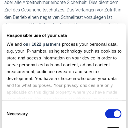
aber alle Arbeit­nehmer erhöhte Sicherheit. Dies dient dem
Ziel des Gesund­heits­schutzes. Das Verlangen vor Zutritt in
den Betrieb einen negativen Schnelltest vorzu­legen ist
daher
gerecht­fertigt und zulässig
. Davon zu unter­scheiden
ist die Einführung einer
Impfpflicht.
Bei der Impfung
Responsible use of your data
handelt es sich gerade
nicht
um einen nieder­schwel­ligen
We and
our 1022 partners
process your personal data,
Eingriff. Recht­spre­chung zu dieser Frage liegt bislang noch
e.g. your IP-number, using technology such as cookies to
nicht vor."
store and access information on your device in order to
serve personalized ads and content, ad and content
Arbeits­ge­richt Offenbach, Eilurteil vom 3. Februar 2021,
4
measurement, audience research and services
GA 1/21
development. You have a choice in who uses your data
and for what purposes. Your privacy choices are only
Ohne Maske kein Job!
applicable on this digital property where you have made
your choices. You can change or withdraw your consent
Der Chef muss seine Mitarbeiter zum
Tragen einer
any time from the Cookie Declaration or by clicking on
Maske
während der Arbeitszeit verpflichten. > Hier
Consent
the Privacy trigger icon.
Necessary
mehr lesen!
Selection
If you allow, we would also like to: