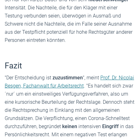
Inten­sität. Die Nachteile, die für den Kläger mit einer
Testung verbunden seien, überwögen in Ausmaß und
Schwere nicht die Nachteile, die im Falle seiner Ausnahme
aus der Testpflicht poten­ziell für hohe Rechts­güter anderer
Personen eintreten könnten.
Fazit
"Der Entscheidung ist
zuzustimmen
", meint
Prof. Dr. Nicolai
Besgen, Fachanwalt für Arbeitsrecht
. "Es handelt sich zwar
´nur´ um ein einst­wei­liges Verfü­gungs­ver­fahren, also um
eine kurso­rische Beurteilung der Rechtslage. Dennoch steht
die Recht­spre­chung in Einklang mit den allge­meinen
Grund­sätzen. Die Verpflichtung, einen Corona-Schnelltest
durch­zu­führen, begründet
keinen
inten­siven
Eingriff
in das
Persön­lich­keits­recht. Mit einem negativen Test erlangen