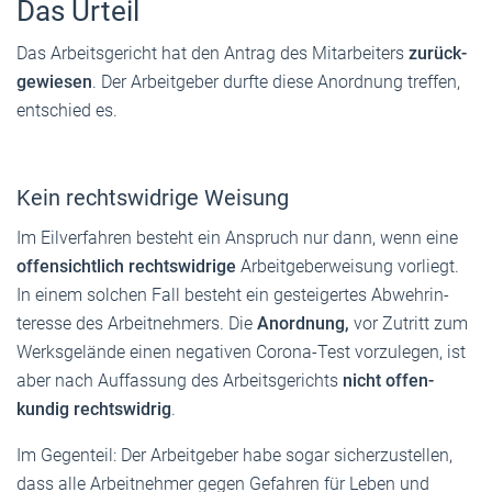
Das Urteil
Das Arbeits­ge­richt hat den Antrag des Mitarbeiters
zurück­
ge­wiesen
. Der Arbeitgeber durfte diese Anordnung treffen,
entschied es.
Kein rechts­widrige Weisung
Im Eil­ver­fahren besteht ein Anspruch nur dann, wenn eine
offen­sichtlich rechts­widrige
Arbeit­ge­ber­weisung vorliegt.
In einem solchen Fall besteht ein gestei­gertes Abwehr­in­
teresse des Arbeit­nehmers. Die
Anordnung,
vor Zutritt zum
Werks­ge­lände einen negativen Corona-Test vorzu­legen, ist
aber nach Auffassung des Arbeits­ge­richts
nicht offen­
kundig rechts­widrig
.
Im Gegenteil: Der Arbeit­geber habe sogar sicher­zu­stellen,
dass alle Arbeit­nehmer gegen Gefahren für Leben und