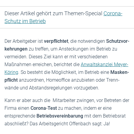
Dieser Artikel gehört zum Themen-Special
Corona-
Schutz im Betrieb
Der Arbeit­geber ist
verpflichtet
, die notwen­digen
Schutz­vor­
keh­rungen
zu treffen, um Anste­ckungen im Betrieb zu
vermeiden. Dieses Ziel kann er mit verschie­denen
Maßnahmen erreichen, berichtet die
Anwaltskanzlei Meyer-
Köring
. So besteht die Möglichkeit, im Betrieb eine
Masken­
pflicht
anzuordnen, Homeoffice anzubieten oder Trenn­
wände und Abstands­re­ge­lungen vorzu­geben.
Kann er aber auch die Mitarbeiter zwingen, vor Betreten der
Firma einen
Corona-Test
zu machen, indem er eine
entsprechende
Betriebsvereinbarung
mit dem Betriebsrat
abschließt? Das Arbeits­ge­richt Offenbach sagt: Ja!