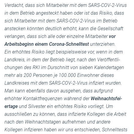
Verdacht, dass sich Mitar­beiter mit dem SARS-COV-2-Virus
in dem Betrieb angesteckt haben oder ist das Risiko, dass
sich Mitar­beiter mit dem SARS-COV-2-Virus im Betrieb
anstecken könnten deutlich erhöht, kann die Gesell­schaft
verlangen, dass sich alle oder einzelne Mitar­beiter
vor
Arbeits­beginn einem Corona-Schnelltest
unter­ziehen.
Ein erhöhtes Risiko liegt beispiels­weise vor, wenn in dem
Landkreis, in dem der Betrieb liegt, nach den Veröf­fent­li­
chungen des RKI im Durschnitt von sieben Kalen­der­tagen
mehr als 200 Personen je 100.000 Einwohner dieses
Landkreises mit dem SARS-COV-2-Virus infiziert wurden.
Man kann ebenfalls davon ausgehen, dass aufgrund
erhöhter Kontakt­fre­quenzen während der
Weihnachts­fei­
ertage
und Silvester ein erhöhtes Risiko vorliegt. Um
ausschließen zu können, dass infizierte Kollegen die Arbeit
nach den Weihnachts­tagen aufnehmen und andere
Kollegen infizieren haben wir uns entschieden, Schnell­tests