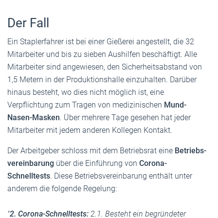
Der Fall
Ein Stapler­fahrer ist bei einer Gießerei angestellt, die 32
Mitar­beiter und bis zu sieben Aushilfen beschäftigt. Alle
Mitar­beiter sind angewiesen, den Sicher­heits­ab­stand von
1,5 Metern in der Produk­ti­ons­halle einzu­halten. Darüber
hinaus besteht, wo dies nicht möglich ist, eine
Verpflichtung zum Tragen von medizi­ni­schen
Mund-
Nasen-Masken
. Über mehrere Tage gesehen hat jeder
Mitar­beiter mit jedem anderen Kollegen Kontakt.
Der Arbeit­geber schloss mit dem Betriebsrat eine
Betriebs­
ver­ein­barung
über die Einführung von
Corona-
Schnelltests
. Diese Betriebs­ver­ein­barung enthält unter
anderem die folgende Regelung:
"
2. Corona-Schnell­tests:
2.1. Besteht ein begrün­deter