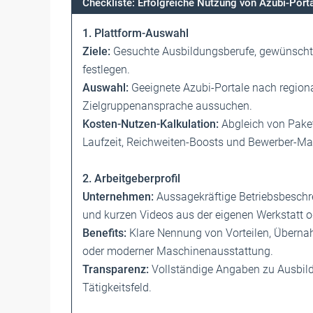
Checkliste: Erfolgreiche Nutzung von Azubi-Por
1. Plattform-Auswahl
Ziele:
Gesuchte Ausbildungsberufe, gewünscht
festlegen.
Auswahl:
Geeignete Azubi-Portale nach regiona
Zielgruppenansprache aussuchen.
Kosten-Nutzen-Kalkulation:
Abgleich von Pake
Laufzeit, Reich­weiten-Boosts und Bewerber-Ma
2. Arbeitgeberprofil
Unternehmen:
Aussagekräftige Betriebsbesch
und kurzen Videos aus der eigenen Werkstatt o
Benefits:
Klare Nennung von Vorteilen, Überna
oder moderner­ ­Maschinenausstattung.
Transparenz:
Vollständige Angaben zu Ausbil
Tätigkeitsfeld.