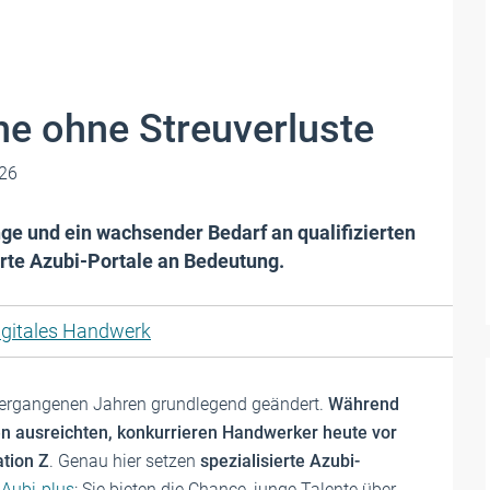
he ohne Streuverluste
26
 und ein wachsender Bedarf an ­qualifizierten
rte ­Azubi-Portale an Bedeutung.
igitales Handwerk
vergangenen Jahren grundlegend geändert.
Während
en ausreichten, konkurrieren Handwerker heute vor
tion Z
. Genau hier setzen
spezialisierte Azubi-
r
Aubi-plus
: Sie bieten die Chance, junge Talente über