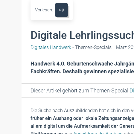
Vorlesen:
Digitale Lehrlingssuc
Digitales Handwerk
- Themen-Specials
März 20
Handwerk 4.0. Geburtenschwache Jahrgänge
Fachkräften. Deshalb gewinnen spezialisie
Dieser Artikel gehört zum Themen-Special
D
Die Suche nach Auszubildenden hat sich in den 
früher ein Aushang oder lokale Zeitungsanzeig
allem digital um die Aufmerksamkeit der Genera
Plattformen an
, wie
Ausbildung.de
,
Azubiyo
ode