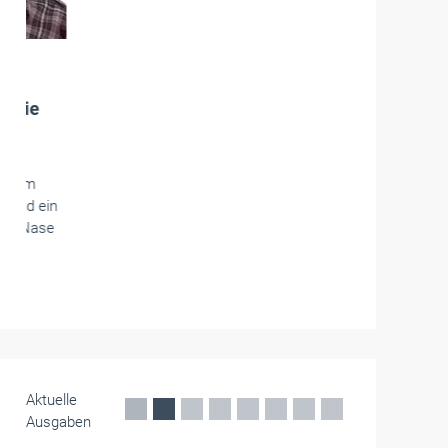
Handwerkspolitik
Neue Vereinbarung zum Start des
Sommers der Berufsausbildung
Zum Start des Sommers der Berufsausbildung
ist die neue Vereinbarung der Allianz für Aus- und
Weiterbildung veröffentlicht worden.
Juni 2026
Aktuelle
Ausgaben