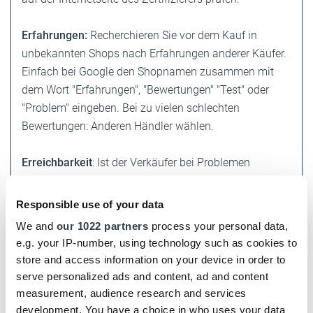
Erfahrungen:
Recherchieren Sie vor dem Kauf in
unbekannten Shops nach Erfahrungen anderer Käufer.
Einfach bei Google den Shopnamen zusammen mit
dem Wort "Erfahrungen", "Bewertungen" "Test" oder
"Problem" eingeben. Bei zu vielen schlechten
Bewertungen: Anderen Händler wählen.
Erreichbarkeit
: Ist der Verkäufer bei Problemen
erreichbar? Dies können Sie vorab prüfen, indem Sie
vor dem Kauf anrufen oder eine Mail schicken. Fragen
Responsible use of your data
Sie z. B. nach der Lieferzeit eines Produkts. Vorsicht bei
We and
our 1022 partners
process your personal data,
teuren 0900-Kundenhotlines!
e.g. your IP-number, using technology such as cookies to
store and access information on your device in order to
Zahlung:
Wählen Sie bevorzugt Rechnung oder
serve personalized ads and content, ad and content
Nachnahme. Sind diese Möglichkeiten nicht verfügbar,
measurement, audience research and services
ist ein seriöser Bezahldienst wie PayPal die
development. You have a choice in who uses your data