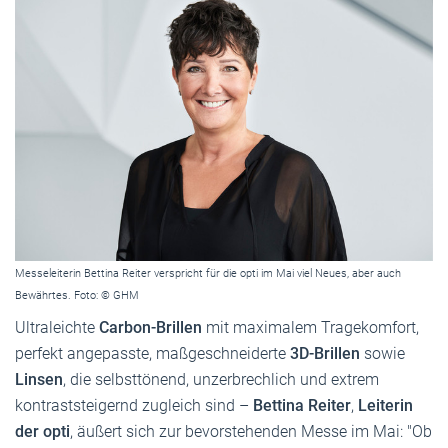
Messeleiterin Bettina Reiter verspricht für die opti im Mai viel Neues, aber auch
Bewährtes. Foto: © GHM
Ultraleichte
Carbon-Brillen
mit maximalem Tragekomfort,
perfekt angepasste, maßgeschneiderte
3D-Brillen
sowie
Linsen
, die selbsttönend, unzerbrechlich und extrem
kontraststeigernd zugleich sind –
Bettina Reiter
,
Leiterin
der opti
, äußert sich zur bevorstehenden Messe im Mai: "Ob