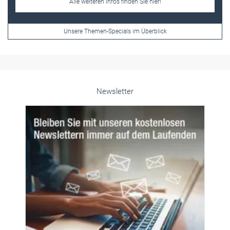
Newsletter
© PeopleImages/istockphoto.com