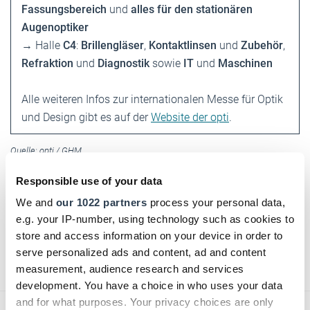
Fassungsbereich
und
alles für den stationären
Augenoptiker
→ Halle
C4
:
Brillengläser
,
Kontaktlinsen
und
Zubehör
,
Refraktion
und
Diagnostik
sowie
IT
und
Maschinen
Alle weiteren Infos zur internationalen Messe für Optik
und Design gibt es auf der
Website der opti
.
Quelle: opti / GHM
DHB jetzt auch digital!
Responsible use of your data
We and
our 1022 partners
process your personal data,
Einfach hier klicken und für das digitale DHB
e.g. your IP-number, using technology such as cookies to
registrieren!
store and access information on your device in order to
serve personalized ads and content, ad and content
Text:
Verena S. Ulbrich
/
handwerksblatt.de
measurement, audience research and services
development. You have a choice in who uses your data
and for what purposes. Your privacy choices are only