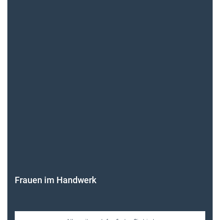
Frauen im Handwerk
Alle weiteren Infos finden Sie hier!
Unsere Themen-Specials im Überblick