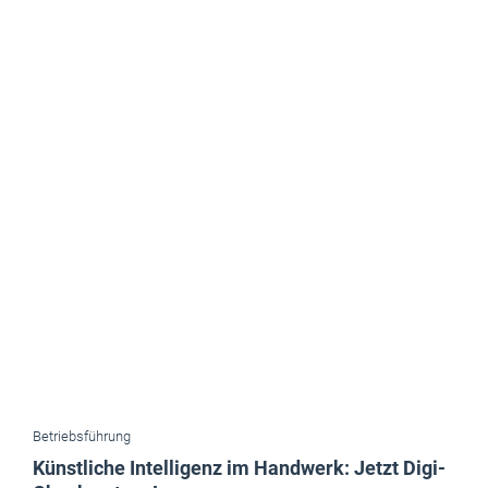
Betriebsführung
Künstliche Intelligenz im Handwerk: Jetzt Digi-
Check nutzen!
Das Mittelstand-Digital Zentrum Handwerk hat seinen
Digitalisierungs-Check um die Kategorie Künstliche Intelligenz
erweitert. Handwerksbetriebe können damit eine erste Einschätzung
erhalten, ob KI für ihren Betrieb interessant ist.
Mai 2026