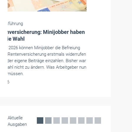
Betriebsführung
Richtsatzschätzungen: Vorteil oder
Nachteil für Betriebe?
Der Bundesfinanzhof rügt Richtsatzschätzungen
in zwei Urteilen – doch Finanzämter machen
weiter. Warum das auch ein Vorteil sein kann.
Und wie die Urteile dennoch helfen.
Mai 2026
Aktuelle
Ausgaben