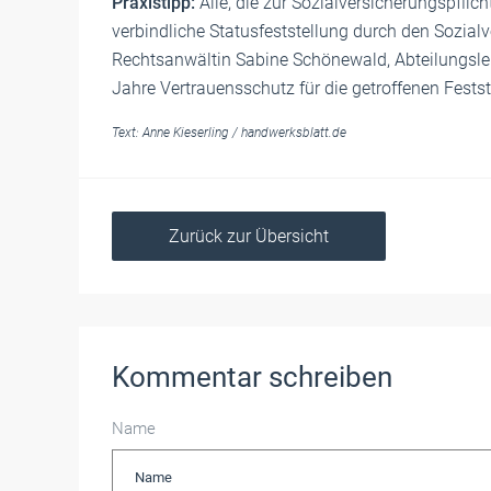
Praxistipp:
Alle, die zur Sozialversicherungspflich
verbindliche Statusfeststellung durch den Sozialv
Rechtsanwältin Sabine Schönewald, Abteilungsleit
Jahre Vertrauensschutz für die getroffenen Fests
Text:
Anne Kieserling
/
handwerksblatt.de
Zurück zur Übersicht
Kommentar schreiben
Name