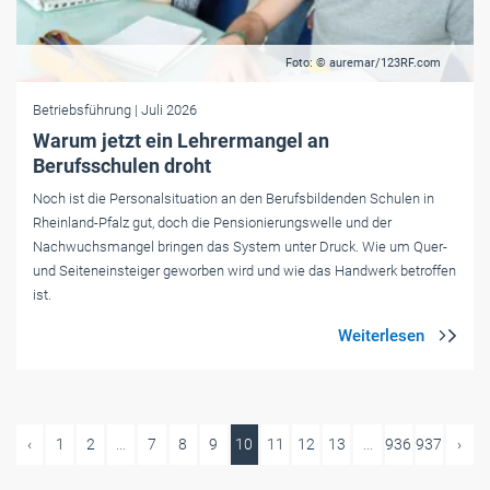
Foto: © auremar/123RF.com
Betriebsführung
| Juli 2026
Warum jetzt ein Lehrermangel an
Berufsschulen droht
Noch ist die Personalsituation an den Berufsbildenden Schulen in
Rheinland-Pfalz gut, doch die Pensionierungswelle und der
Nachwuchsmangel bringen das System unter Druck. Wie um Quer-
und Seiteneinsteiger geworben wird und wie das Handwerk betroffen
ist.
‹
1
2
...
7
8
9
10
11
12
13
...
936
937
›