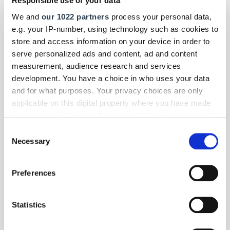
Responsible use of your data
We and
our 1022 partners
process your personal data,
e.g. your IP-number, using technology such as cookies to
store and access information on your device in order to
serve personalized ads and content, ad and content
measurement, audience research and services
development. You have a choice in who uses your data
and for what purposes. Your privacy choices are only
applicable on this digital property where you have made
your choices. You can change or withdraw your consent
any time from the Cookie Declaration or by clicking on
Consent
the Privacy trigger icon.
Necessary
Selection
Foto: © flynt/123RF.com
If you allow, we would also like to:
Preferences
Collect information about your geographical location
Betriebsführung
| Juli 2026
which can be accurate to within several meters
Unternehmenspreis von "Berufsbildung ohne
Identify your device by actively scanning it for
Grenzen"
Statistics
specific characteristics (fingerprinting)
Handwerksbetriebe und Unternehmen, die ihren Auszubildenen und
Find out more about how your personal data is processed