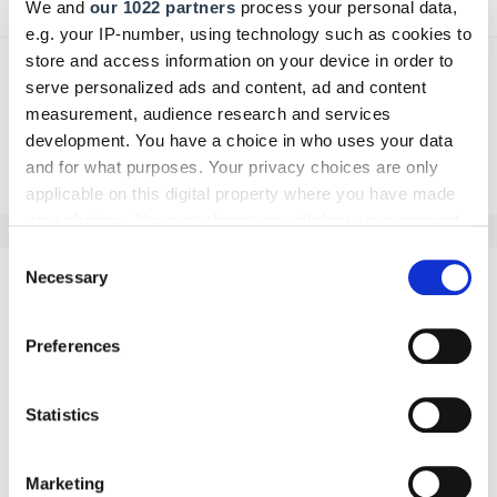
We and
our 1022 partners
process your personal data,
e.g. your IP-number, using technology such as cookies to
store and access information on your device in order to
serve personalized ads and content, ad and content
measurement, audience research and services
development. You have a choice in who uses your data
Zurück zur Übersicht
and for what purposes. Your privacy choices are only
applicable on this digital property where you have made
your choices. You can change or withdraw your consent
any time from the Cookie Declaration or by clicking on
Consent
the Privacy trigger icon.
Necessary
Selection
2
Kommentare
If you allow, we would also like to:
Preferences
Collect information about your geographical location
which can be accurate to within several meters
Identify your device by actively scanning it for
Statistics
R.
specific characteristics (fingerprinting)
Find out more about how your personal data is processed
Redaktion
Marketing
and set your preferences in the
details section
.