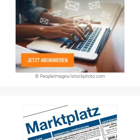
© PeopleImages/istockphoto.com