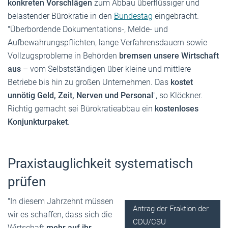
konkreten Vorschlägen
zum Abbau überflüssiger und
belastender Bürokratie in den
Bundestag
eingebracht.
"Überbordende Dokumentations-, Melde- und
Aufbewahrungspflichten, lange Verfahrensdauern sowie
Vollzugsprobleme in Behörden
bremsen unsere Wirtschaft
aus
– vom Selbstständigen über kleine und mittlere
Betriebe bis hin zu großen Unternehmen. Das
kostet
unnötig Geld, Zeit, Nerven und Personal
", so Klöckner.
Richtig gemacht sei Bürokratieabbau ein
kostenloses
Konjunkturpaket
.
Praxistauglichkeit systematisch
prüfen
"In diesem Jahrzehnt müssen
Antrag der Fraktion der
wir es schaffen, dass sich die
CDU/CSU
Wirtschaft
mehr auf ihr