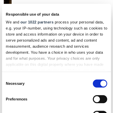
Responsible use of your data
We and
our 1022 partners
process your personal data,
e.g. your IP-number, using technology such as cookies to
store and access information on your device in order to
serve personalized ads and content, ad and content
measurement, audience research and services
development. You have a choice in who uses your data
and for what purposes. Your privacy choices are only
applicable on this digital property where you have made
your choices. You can change or withdraw your consent
any time from the Cookie Declaration or by clicking on
Consent
the Privacy trigger icon.
Necessary
Selection
If you allow, we would also like to:
Preferences
Collect information about your geographical location
which can be accurate to within several meters