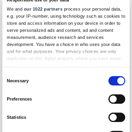
We and
our 1022 partners
process your personal data,
e.g. your IP-number, using technology such as cookies to
store and access information on your device in order to
serve personalized ads and content, ad and content
measurement, audience research and services
development. You have a choice in who uses your data
and for what purposes. Your privacy choices are only
applicable on this digital property where you have made
your choices. You can change or withdraw your consent
any time from the Cookie Declaration or by clicking on
Consent
the Privacy trigger icon.
Necessary
Selection
If you allow, we would also like to:
Foto: © dolgachov/123RF.com
Preferences
Collect information about your geographical location
Panorama
| Juni 2026
which can be accurate to within several meters
Von smarten Toren und Robotern, die Bälle
Identify your device by actively scanning it for
Statistics
sammeln
specific characteristics (fingerprinting)
Find out more about how your personal data is processed