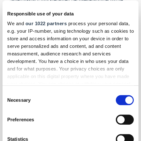
Jahren drastisch zurückgegangen. Der Insektensommer und die
Zählaktionen helfen, einen Überblick über die Lage zu bekommen –
Responsible use of your data
und jeder kann mitmachen.
We and
our 1022 partners
process your personal data,
e.g. your IP-number, using technology such as cookies to
store and access information on your device in order to
serve personalized ads and content, ad and content
measurement, audience research and services
development. You have a choice in who uses your data
and for what purposes. Your privacy choices are only
applicable on this digital property where you have made
your choices. You can change or withdraw your consent
any time from the Cookie Declaration or by clicking on
Consent
the Privacy trigger icon.
Necessary
Selection
If you allow, we would also like to:
Preferences
Collect information about your geographical location
which can be accurate to within several meters
Foto: © BikiniARTmuseum, Fotograf Florian Busch Bad Rappenau
Identify your device by actively scanning it for
Statistics