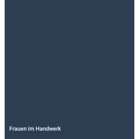
Frauen im Handwerk
Alle weiteren Infos finden Sie hier!
Unsere Themen-Specials im Überblick