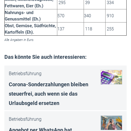
295
39
334
Fettwaren, Eier (Eh.)
Nahrungs- und
570
340
910
Genussmittel (Eh.)
Obst, Gemüse, Südfrüchte,
137
118
255
Kartoffeln (Eh).
Alle Angaben in Euro.
Das könnte Sie auch interessieren:
Betriebsführung
Corona-Sonderzahlungen bleiben
steuerfrei, auch wenn sie das
Urlaubsgeld ersetzen
Betriebsführung
Angebot per WhatsApp hat