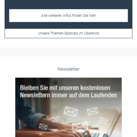
Newsletter
© PeopleImages/istockphoto.com