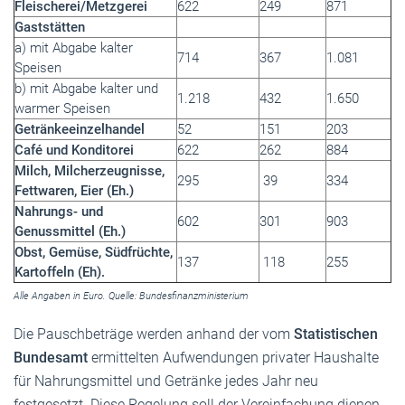
Fleischerei/Metzgerei
622
249
871
Gaststätten
a) mit Abgabe kalter
714
367
1.081
Speisen
b) mit Abgabe kalter und
1.218
432
1.650
warmer Speisen
Getränkeeinzelhandel
52
151
203
Café und Konditorei
622
262
884
Milch, Milcherzeugnisse,
295
39
334
Fettwaren, Eier (Eh.)
Nahrungs- und
602
301
903
Genussmittel (Eh.)
Obst, Gemüse, Südfrüchte,
137
118
255
Kartoffeln (Eh).
Alle Angaben in Euro. Quelle: Bundesfinanzministerium
Die Pauschbeträge werden anhand der vom
Statistischen
Bundesamt
ermittelten Aufwendungen privater Haushalte
für Nahrungsmittel und Getränke jedes Jahr neu
festgesetzt. Diese Regelung soll der Vereinfachung dienen.