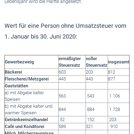
Lebensjahr wird die Hälfte angesetzt.
Wert für eine Person ohne Umsatzsteuer vom
1. Januar bis 30. Juni 2020:
ermäßigter
voller
Gewerbezweig
insgesamt
Steuersatz
Steuersatz
Bäckerei
603
203
812
Fleischerei/Metzgerei
445
443
877
Gaststätten
a) mit Abgabe kalter
563
543
1.106
Speisen
b) mit Abgabe kalter und
844
884
1.728
warmer Speisen
Getränkeeinzelhandel
52
152
203
Café und Konditorei
589
321
910
Milch, Milcherzeugnisse,