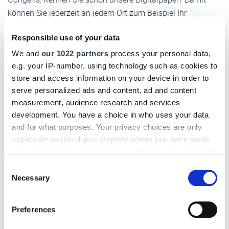
können Sie jederzeit an jedem Ort zum Beispiel Ihr
Handwerksblatt lesen, also nicht nur am PC. Vorausgesetzt,
Responsible use of your data
Sie haben ein mobiles Endgerät und Internetverbindung.
Registrieren Sie sich hier kostenlos:
https://www.vh-
We and
our 1022 partners
process your personal data,
kiosk.de/
e.g. your IP-number, using technology such as cookies to
store and access information on your device in order to
serve personalized ads and content, ad and content
Mit freundlichen Grüßen
measurement, audience research and services
Ihre Redaktion handwerksblatt.de
development. You have a choice in who uses your data
and for what purposes. Your privacy choices are only
Unsere Redaktion können Sie auch per E-Mail erreichen:
applicable on this digital property where you have made
info@handwerksblatt.de
your choices. You can change or withdraw your consent
any time from the Cookie Declaration or by clicking on
Consent
the Privacy trigger icon.
Necessary
Selection
If you allow, we would also like to:
Preferences
AB.
Collect information about your geographical location
which can be accurate to within several meters