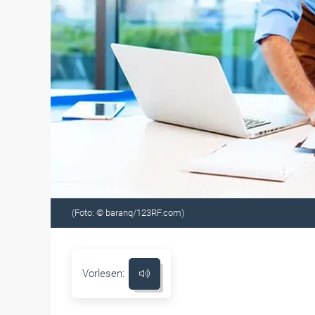
(Foto: © baranq/123RF.com)
Vorlesen: