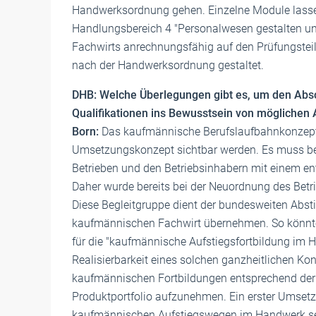
Handwerksordnung gehen. Einzelne Module lassen
Handlungsbereich 4 "Personalwesen gestalten u
Fachwirts anrechnungsfähig auf den Prüfungstei
nach der Handwerksordnung gestaltet.
DHB: Welche Überlegungen gibt es, um den Absch
Qualifikationen ins Bewusstsein von möglichen
Born:
Das kaufmännische Berufslaufbahnkonzept 
Umsetzungskonzept sichtbar werden. Es muss bei
Betrieben und den Betriebsinhabern mit einem 
Daher wurde bereits bei der Neuordnung des Betrie
Diese Begleitgruppe dient der bundesweiten Abs
kaufmännischen Fachwirt übernehmen. So könnte e
für die "kaufmännische Aufstiegsfortbildung im H
Realisierbarkeit eines solchen ganzheitlichen K
kaufmännischen Fortbildungen entsprechend der 
Produktportfolio aufzunehmen. Ein erster Umsetzu
kaufmännischen Aufstiegswegen im Handwerk sein