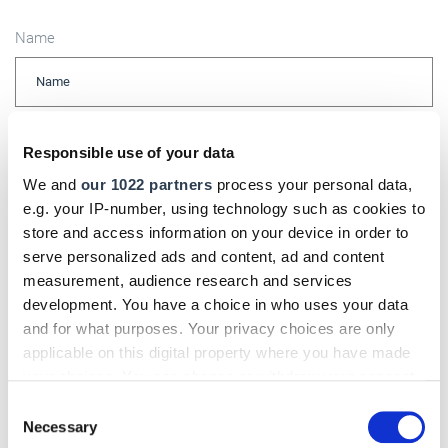
Name
E-Mail
Responsible use of your data
We and
our 1022 partners
process your personal data,
e.g. your IP-number, using technology such as cookies to
store and access information on your device in order to
Kommentar
serve personalized ads and content, ad and content
measurement, audience research and services
development. You have a choice in who uses your data
and for what purposes. Your privacy choices are only
Bitte geben Sie "Kommentar" rückwärts ein.
applicable on this digital property where you have made
your choices. You can change or withdraw your consent
any time from the Cookie Declaration or by clicking on
Consent
the Privacy trigger icon.
Necessary
Selection