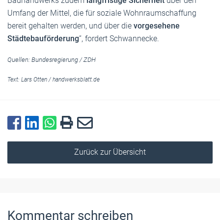
Bauhandwerks zudem
langfristige Sicherheit
über den
Umfang der Mittel, die für soziale Wohnraumschaffung
bereit gehalten werden, und über die
vorgesehene
Städtebauförderung
“, fordert Schwannecke.
Quellen: Bundesregierung / ZDH
Text:
Lars Otten
/
handwerksblatt.de
Zurück zur Übersicht
Kommentar schreiben