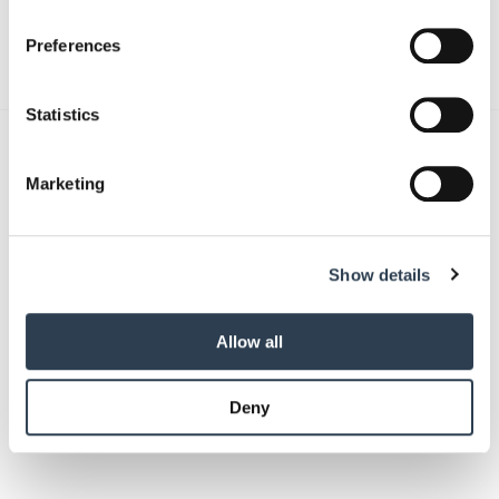
If you allow, we would also like to:
Absenden
Preferences
Collect information about your geographical location
which can be accurate to within several meters
Identify your device by actively scanning it for
Statistics
specific characteristics (fingerprinting)
Das könnte Sie auch interessieren:
Find out more about how your personal data is processed
Marketing
and set your preferences in the
details section
.
We use cookies to personalise content and ads, to
Show details
provide social media features and to analyse our traffic.
We also share information about your use of our site with
our social media, advertising and analytics partners who
Allow all
may combine it with other information that you’ve
provided to them or that they’ve collected from your use
Deny
of their services.
Weitere Informationen:
Impressum
Datenschutz