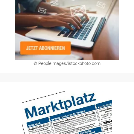
© PeopleImages/istockphoto.com