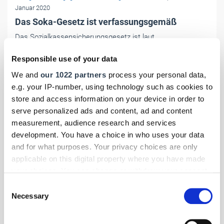
Januar 2020
Das Soka-Gesetz ist verfassungsgemäß
Das Sozialkassensicherungsgesetz ist laut
Bundesarbeitsgericht mit dem Grundgesetz vereinbar.
Außerdem sind die Beiträge zur Soka-Bau anhand der
Responsible use of your data
tariflichen Mindestlöhne zu berechnen.
We and
our 1022 partners
process your personal data,
e.g. your IP-number, using technology such as cookies to
store and access information on your device in order to
serve personalized ads and content, ad and content
measurement, audience research and services
development. You have a choice in who uses your data
and for what purposes. Your privacy choices are only
applicable on this digital property where you have made
your choices. You can change or withdraw your consent
any time from the Cookie Declaration or by clicking on
Consent
the Privacy trigger icon.
Necessary
Selection
If you allow, we would also like to: